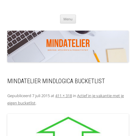
Ga
naar
de
MINDATELIER
inhoud
Menu
MINDATELIER MINDLOGICA BUCKETLIST
Gepubliceerd
7 juli 2015
at
411 × 318
in
Actief in je vakantie met je
eigen bucketlist
.