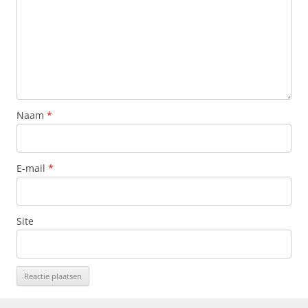
Naam
*
E-mail
*
Site
Deze site gebruikt Akismet om spam te verminderen.
Bekijk