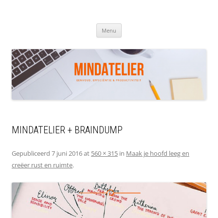
Ga
naar
de
MINDATELIER
inhoud
Menu
MINDATELIER + BRAINDUMP
Gepubliceerd
7 juni 2016
at
560 × 315
in
Maak je hoofd leeg en
creëer rust en ruimte
.