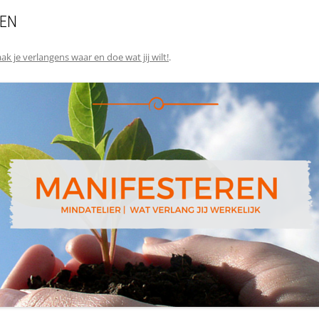
REN
ak je verlangens waar en doe wat jij wilt!
.