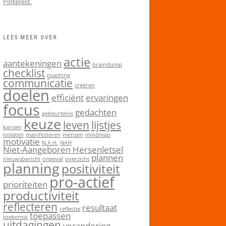
Pinterest.
LEES MEER OVER
actie
aantekeningen
braindump
checklist
coaching
communicatie
creëren
doelen
efficiënt
ervaringen
focus
gedachten
gebeurtenis
keuze
leven
lijstjes
kansen
loslaten
manifesteren
mensen
mindmap
motivatie
N.A.H.
NAH
Niet-Aangeboren Hersenletsel
plannen
nieuwsbericht
ongeval
overzicht
planning
positiviteit
pro-actief
prioriteiten
productiviteit
reflecteren
resultaat
reflectie
toepassen
toekomst
uitdagingen
verandering