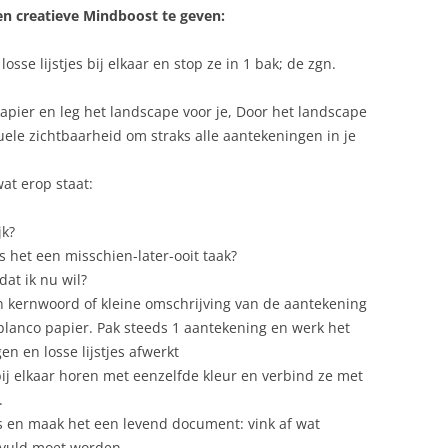
en creatieve Mindboost te geven:
sse lijstjes bij elkaar en stop ze in 1 bak; de zgn.
apier en leg het landscape voor je, Door het landscape
suele zichtbaarheid om straks alle aantekeningen in je
at erop staat:
jk?
is het een misschien-later-ooit taak?
dat ik nu wil?
 kernwoord of kleine omschrijving van de aantekening
 blanco papier. Pak steeds 1 aantekening en werk het
en en losse lijstjes afwerkt
ij elkaar horen met eenzelfde kleur en verbind ze met
.
s en maak het een levend document: vink af wat
evuld moet worden.