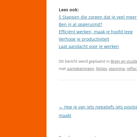
Lees ook:
5 Stappen die zorgen dat je veel meer
Ben jij al opgeruimd?
Efficiënt werken, maak je hoofd leeg
Verhoog je productiviteit
Laat aandacht voor je werken
Dit bericht werd geplaatst in
Brein en studi
met
aantekeningen
,
lijstjes
,
planning
,
refle
←
Hoe je van iets negatiefs iets positi
Berichtnavigatie
maakt