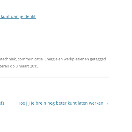
 kunt dan je denkt
etechniek
,
communicatie
,
Energie en werkplezier
en getagged
cteren
op
3 maart 2015
.
efs
Hoe jij je brein nog beter kunt laten werken
→