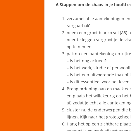
6 Stappen om de chaos in je hoofd e
verzamel al je aantekeningen en lo
‘vergaarbak’
neem een groot blanco vel (A3) p
neer te leggen vergroot je de vi
op te nemen
pak nu een aantekening en kijk w
– is het nog actueel?
– is het werk, studie of persoonli
– is het een uitvoerende taak of 
– is dit essentieel voor het leven 
Breng ordening aan en maak een
en plaats het willekeurig op het
af, zodat je echt alle aantekening
cluster nu de onderwerpen die b
lijnen. Kijk naar het grote geheel
Hang het op een zichtbare plaat
gebeurt is en werk bij wat aang