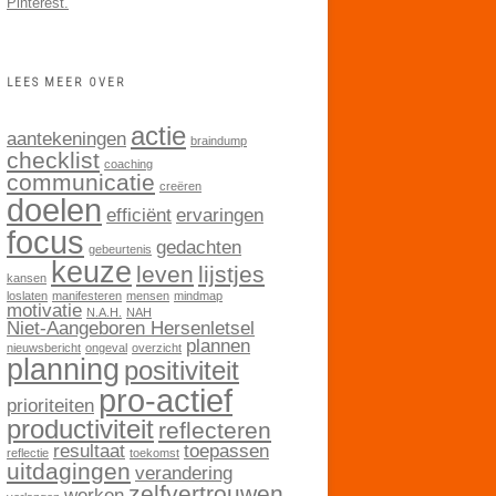
Pinterest.
LEES MEER OVER
actie
aantekeningen
braindump
checklist
coaching
communicatie
creëren
doelen
efficiënt
ervaringen
focus
gedachten
gebeurtenis
keuze
leven
lijstjes
kansen
loslaten
manifesteren
mensen
mindmap
motivatie
N.A.H.
NAH
Niet-Aangeboren Hersenletsel
plannen
nieuwsbericht
ongeval
overzicht
planning
positiviteit
pro-actief
prioriteiten
productiviteit
reflecteren
resultaat
toepassen
reflectie
toekomst
uitdagingen
verandering
zelfvertrouwen
werken