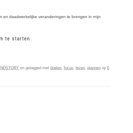
en en daadwerkelijke veranderingen te brengen in mijn
m te starten
INDSTORY
en getagged met
doelen
,
focus
,
leven
,
plannen
op
6