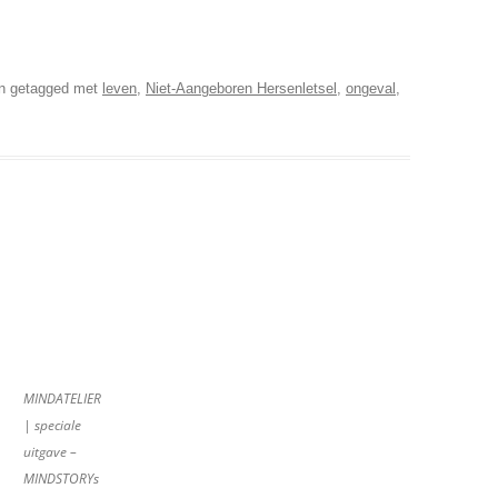
n getagged met
leven
,
Niet-Aangeboren Hersenletsel
,
ongeval
,
MINDATELIER
| speciale
uitgave –
MINDSTORYs