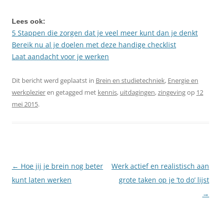
Lees ook:
5 Stappen die zorgen dat je veel meer kunt dan je denkt
Bereik nu al je doelen met deze handige checklist
Laat aandacht voor je werken
Dit bericht werd geplaatst in
Brein en studietechniek
,
Energie en
werkplezier
en getagged met
kennis
,
uitdagingen
,
zingeving
op
12
mei 2015
.
←
Hoe jij je brein nog beter
Werk actief en realistisch aan
Berichtnavigatie
kunt laten werken
grote taken op je ’to do’ lijst
→