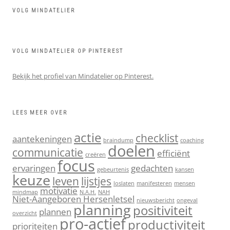
VOLG MINDATELIER
VOLG MINDATELIER OP PINTEREST
Bekijk het profiel van Mindatelier op Pinterest.
LEES MEER OVER
actie
checklist
aantekeningen
braindump
coaching
doelen
communicatie
efficiënt
creëren
focus
ervaringen
gedachten
gebeurtenis
kansen
keuze
leven
lijstjes
loslaten
manifesteren
mensen
motivatie
mindmap
N.A.H.
NAH
Niet-Aangeboren Hersenletsel
nieuwsbericht
ongeval
planning
positiviteit
plannen
overzicht
pro-actief
productiviteit
prioriteiten