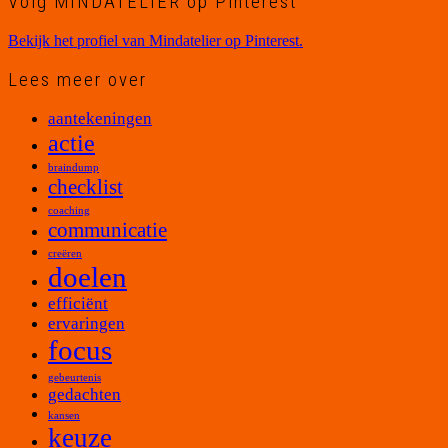
Volg MINDATELIER op Pinterest
Bekijk het profiel van Mindatelier op Pinterest.
Lees meer over
aantekeningen
actie
braindump
checklist
coaching
communicatie
creëren
doelen
efficiënt
ervaringen
focus
gebeurtenis
gedachten
kansen
keuze