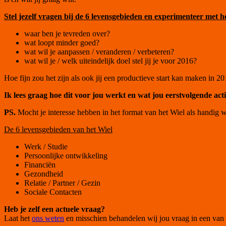
Stel jezelf vragen bij de 6 levensgebieden en experimenteer met het
waar ben je tevreden over?
wat loopt minder goed?
wat wil je aanpassen / veranderen / verbeteren?
wat wil je / welk uiteindelijk doel stel jij je voor 2016?
Hoe fijn zou het zijn als ook jij een productieve start kan maken in 2
Ik lees graag hoe dit voor jou werkt en wat jou eerstvolgende acti
PS.
Mocht je interesse hebben in het format van het Wiel als handig 
De 6 levensgebieden van het Wiel
Werk / Studie
Persoonlijke ontwikkeling
Financiën
Gezondheid
Relatie / Partner / Gezin
Sociale Contacten
Heb je zelf een actuele vraag?
Laat het
ons weten
en misschien behandelen wij jou vraag in een van 