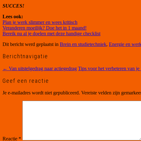
SUCCES!
Lees ook:
Plan je werk slimmer en wees kritisch
Veranderen moeilijk? Doe het in 1 maand!
Bereik nu al je doelen met deze handige checklist
Dit bericht werd geplaatst in
Brein en studietechniek
,
Energie en werk
Berichtnavigatie
←
Van uitstelgedrag naar actiegedrag
Tips voor het verbeteren van je 
Geef een reactie
Je e-mailadres wordt niet gepubliceerd.
Vereiste velden zijn gemarke
Reactie
*