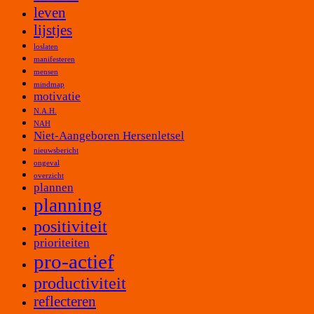
leven
lijstjes
loslaten
manifesteren
mensen
mindmap
motivatie
N.A.H.
NAH
Niet-Aangeboren Hersenletsel
nieuwsbericht
ongeval
overzicht
plannen
planning
positiviteit
prioriteiten
pro-actief
productiviteit
reflecteren