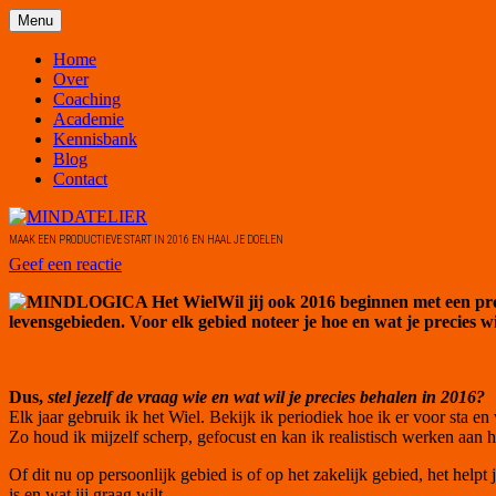
Ga
Menu
MINDATELIER
naar
de
Home
inhoud
Over
Coaching
Academie
Kennisbank
Blog
Contact
MAAK EEN PRODUCTIEVE START IN 2016 EN HAAL JE DOELEN
Geef een reactie
Wil jij ook 2016 beginnen met een pro
levensgebieden. Voor elk gebied noteer je hoe en wat je precies wi
Dus,
stel jezelf de vraag wie en wat wil je precies behalen in 2016?
Elk jaar gebruik ik het Wiel. Bekijk ik periodiek hoe ik er voor sta 
Zo houd ik mijzelf scherp, gefocust en kan ik realistisch werken aan 
Of dit nu op persoonlijk gebied is of op het zakelijk gebied, het helpt
is en wat jij graag wilt.